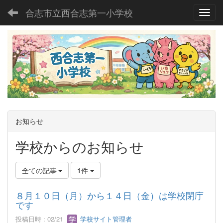
合志市立西合志第一小学校
Toggl
お知らせ
学校からのお知らせ
全ての記事
1件
８月１０日（月）から１４日（金）は学校閉庁
です
投稿日時 : 02/21
学校サイト管理者