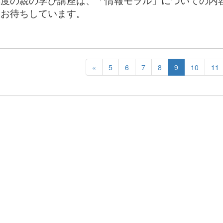
年度の親の学び講座は、「情報モラル」についての内
をお待ちしています。
«
5
6
7
8
9
10
11