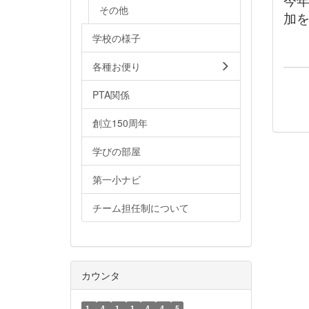
今
その他
加
学校の様子
各種お便り
PTA関係
創立150周年
学びの部屋
第一小ナビ
チーム担任制について
カウンタ
1
4
1
1
4
4
5