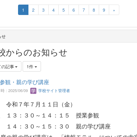
1
2
3
4
5
6
7
8
9
»
らせ
校からのお知らせ
ての記事
1件
参観・親の学び講座
 : 2025/06/09
学校サイト管理者
日 令和７年７月１１日（金）
程 １３：３０～１４：１５ 授業参観
４：３０～１５：３０ 親の学び講座