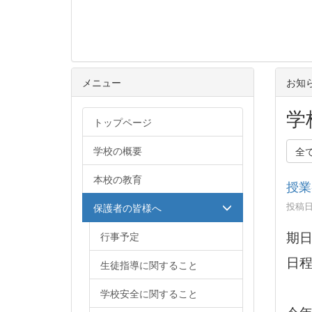
メニュー
お知
学
トップページ
学校の概要
全
本校の教育
授業
投稿日時
保護者の皆様へ
期
行事予定
日
生徒指導に関すること
１
学校安全に関すること