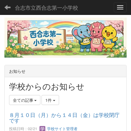
合志市立西合志第一小学校
Toggl
お知らせ
学校からのお知らせ
全ての記事
1件
８月１０日（月）から１４日（金）は学校閉庁
です
投稿日時 : 02/21
学校サイト管理者