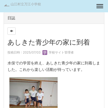
山江村立万江小学校
Togg
日誌
あしきた青少年の家に到着
投稿日時 : 2025/07/03
学校サイト管理者
水俣での学習を終え、あしきた青少年の家に到着しま
した。これから楽しい活動が待っています。