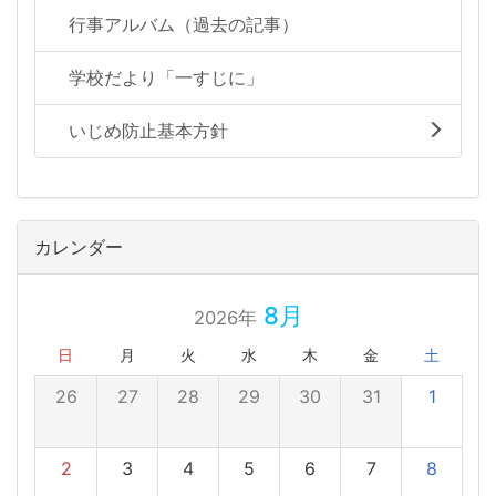
行事アルバム（過去の記事）
学校だより「一すじに」
いじめ防止基本方針
カレンダー
8月
2026年
日
月
火
水
木
金
土
26
27
28
29
30
31
1
2
3
4
5
6
7
8