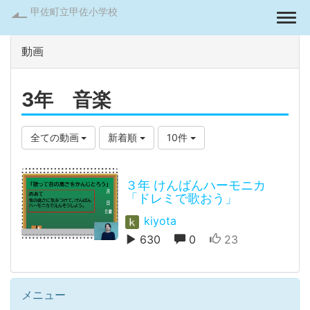
甲佐町立甲佐小学校
Togg
動画
3年 音楽
全ての動画
新着順
10件
３年 けんばんハーモニカ
「ドレミで歌おう」
kiyota
630
0
23
メニュー