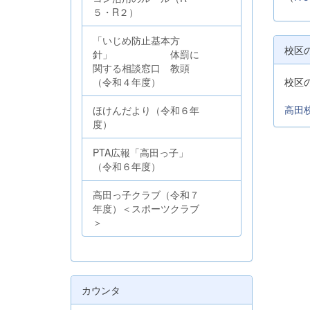
５・R２）
「いじめ防止基本方
校区
針」 体罰に
関する相談窓口 教頭
（令和４年度）
校区
高田校
ほけんだより（令和６年
度）
PTA広報「高田っ子」
（令和６年度）
高田っ子クラブ（令和７
年度）＜スポーツクラブ
＞
カウンタ