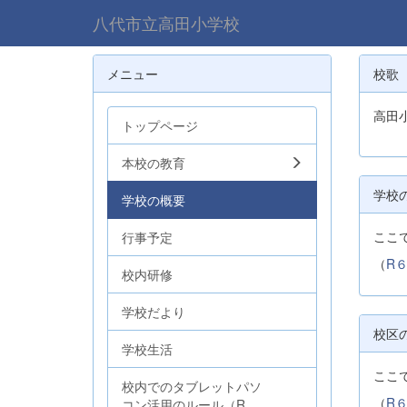
八代市立高田小学校
メニュー
校歌
高田
トップページ
本校の教育
学校
学校の概要
ここ
行事予定
（
R６
校内研修
学校だより
校区
学校生活
ここ
校内でのタブレットパソ
（
R６
コン活用のルール（R