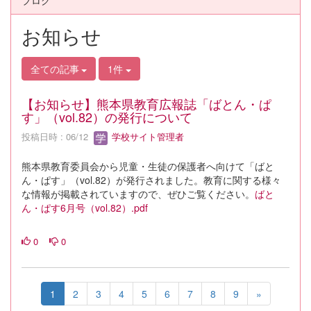
ブログ
お知らせ
全ての記事
1件
【お知らせ】熊本県教育広報誌「ばとん・ぱ
す」（vol.82）の発行について
投稿日時 : 06/12
学校サイト管理者
熊本県教育委員会から児童・生徒の保護者へ向けて「ばと
ん・ぱす」（vol.82）が発行されました。教育に関する様々
な情報が掲載されていますので、ぜひご覧ください。
ばと
ん・ぱす6月号（vol.82）.pdf
0
0
1
2
3
4
5
6
7
8
9
»