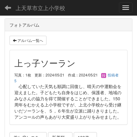
上天草市立上小学校
Toggl
フォトアルバム
アルバム一覧へ
上っ子ソーラン
写真：1枚
更新：2024/05/21
作成：2024/05/21
投稿者
5
心配していた天気も順調に回復し、晴天の中運動会を
迎えました。子どもたち自身をはじめ、保護者、地域の
みなさんの協力を得て開催することができました。150
周年をむかえる上小学校ですが、上北小学校から受け継
いだソーランを、５，６年生が立派に踊りきりました。
アンコールの声もあがり大変盛り上がりをみせました。