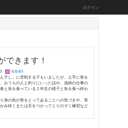
ログイン
ができます！
13
投稿者5
ん干し」に苦戦する子もいましたが、上手に骨を
、おうちの人と釣りにいった話や、漁師の仕事の
食と魚を食べている２年生の様子と魚を食べ終わ
り身の魚が骨をとってあることへの気づきや、骨
かみ砕くまたは舌をつかってとりのぞく練習など