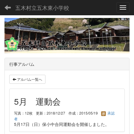
五木村立五木東小学校
Toggl
行事アルバム
アルバム一覧へ
5月 運動会
写真：12枚
更新：2018/12/27
作成：2015/05/19
承認
者
5月17日（日）保小中合同運動会を開催しました。