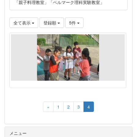
「親子料理教室」「ベルマーク理科実験教室」
全て表示
登録順
5件
«
1
2
3
4
メニュー