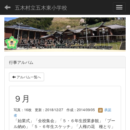
五木村立五木東小学校
Toggl
行事アルバム
アルバム一覧へ
９月
写真：16枚
更新：2018/12/27
作成：2014/09/05
承認
者
「始業式」「全校集会」「５・６年生授業参観」「プー
ル納め」「５・６年生スケッチ」「人権の花 種とり」