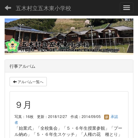
五木村立五木東小学校
Toggl
行事アルバム
アルバム一覧へ
９月
写真：16枚
更新：2018/12/27
作成：2014/09/05
承認
者
「始業式」「全校集会」「５・６年生授業参観」「プー
ル納め」「５・６年生スケッチ」「人権の花 種とり」