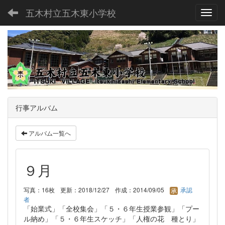
五木村立五木東小学校
Toggl
行事アルバム
アルバム一覧へ
９月
写真：16枚
更新：2018/12/27
作成：2014/09/05
承認
者
「始業式」「全校集会」「５・６年生授業参観」「プー
ル納め」「５・６年生スケッチ」「人権の花 種とり」