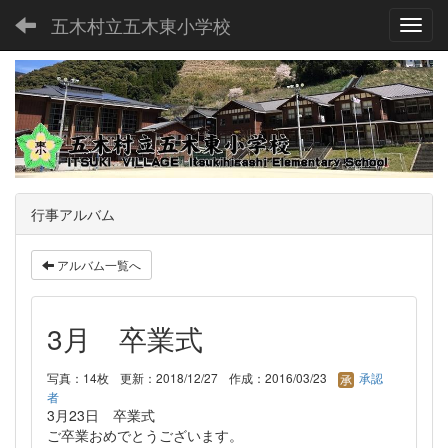
五木村立五木東小学校
Toggl
行事アルバム
アルバム一覧へ
3月 卒業式
写真：14枚
更新：2018/12/27
作成：2016/03/23
承認
者
3月23日 卒業式
ご卒業おめでとうございます。