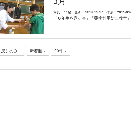
3月
写真：11枚
更新：2018/12/27
作成：2015/03
「６年生を送る会」「薬物乱用防止教室」
し戻しのみ
新着順
20件