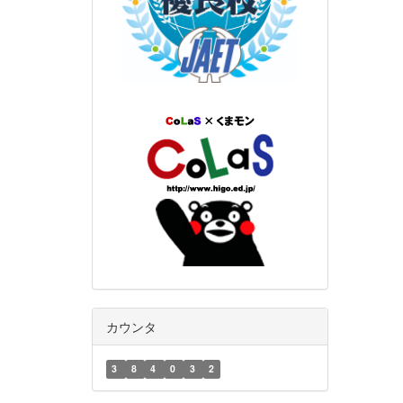
カウンタ
3
8
4
0
3
2