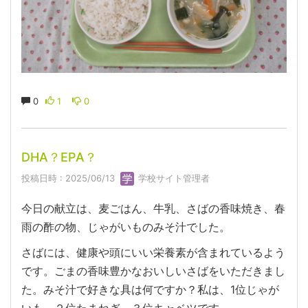
0
1
0
DHA？EPA？
投稿日時 : 2025/06/13
学校サイト管理者
今日の献立は、麦ごはん、牛乳、さばの香味焼き、春
雨の酢の物、じゃがいものみそ汁でした。
さばには、健康や頭にいい栄養素が含まれているよう
です。ごまの香味豊かなおいしいさばをいただきまし
た。みそ汁で好きな具は何ですか？私は、1位じゃが
いも、２位たまねぎ、３位キャベツです。