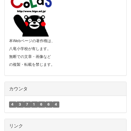
本Webページの著作権は、
八竜小学校が有します。
無断での文章・画像など
の複製・転載を禁じます。
カウンタ
4
3
7
1
6
6
4
リンク