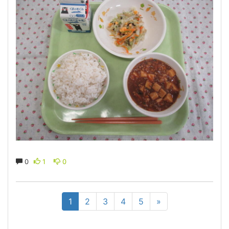
0
1
0
1
2
3
4
5
»