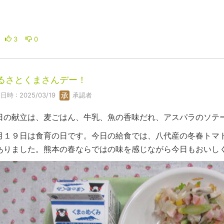
3
0
るさとくまさんデー！
日時 : 2025/03/19
承認者
日の献立は、麦ごはん、牛乳、魚の香味だれ、アスパラのソテ
月１９日は食育の日です。今日の給食では、八代産の冬春トマ
ありました。熊本の春ならではの味を感じながら今日もおいし