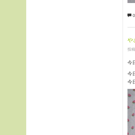
0
や
投稿
今
今
今