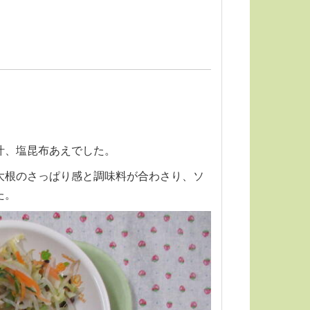
汁、塩昆布あえでした。
大根のさっぱり感と調味料が合わさり、ソ
た。