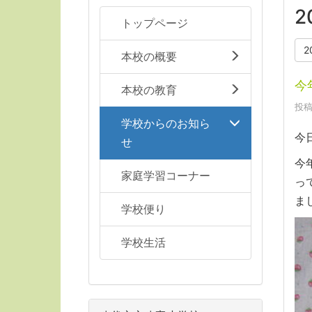
2
トップページ
2
本校の概要
今
本校の教育
投稿
学校からのお知ら
今
せ
今
家庭学習コーナー
っ
ま
学校便り
学校生活