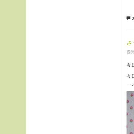
0
さ
投稿
今
今
ー