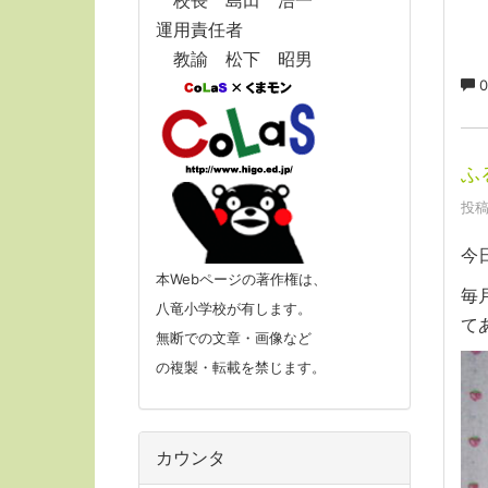
校長 島田 浩一
運用責任者
教諭 松下 昭男
0
ふ
投稿
今
本Webページの著作権は、
毎
八竜小学校が有します。
て
無断での文章・画像など
の複製・転載を禁じます。
カウンタ