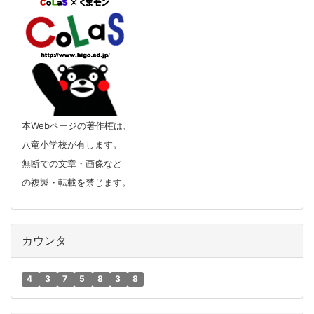
本Webページの著作権は、
八竜小学校が有します。
無断での文章・画像など
の複製・転載を禁じます。
カウンタ
4
3
7
5
8
3
8