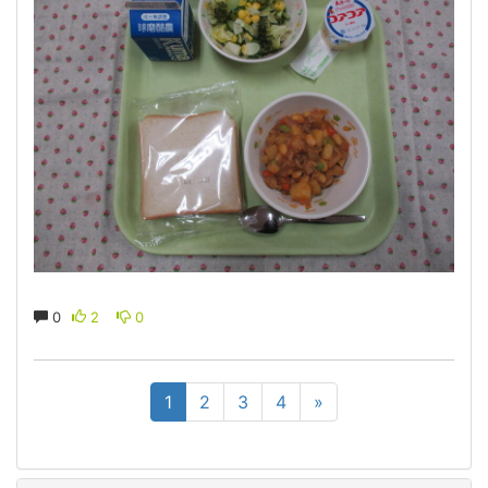
0
2
0
1
2
3
4
»