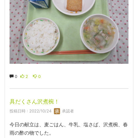
0
2
0
具だくさん沢煮椀！
投稿日時 : 2022/10/24
承認者
今日の献立は、麦ごはん、牛乳、塩さば、沢煮椀、春
雨の酢の物でした。