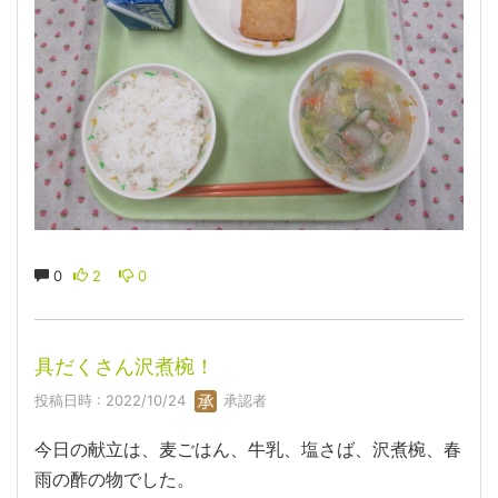
0
2
0
具だくさん沢煮椀！
投稿日時 : 2022/10/24
承認者
今日の献立は、麦ごはん、牛乳、塩さば、沢煮椀、春
雨の酢の物でした。