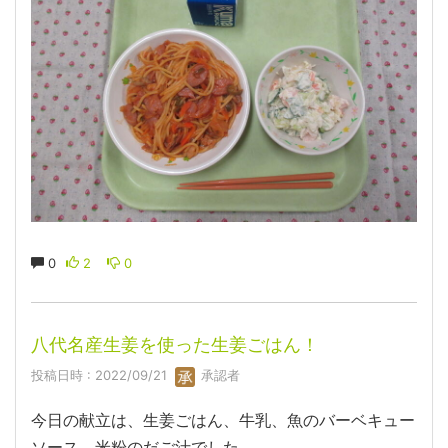
0
2
0
八代名産生姜を使った生姜ごはん！
投稿日時 : 2022/09/21
承認者
今日の献立は、生姜ごはん、牛乳、魚のバーベキュー
ソース、米粉のだご汁でした。