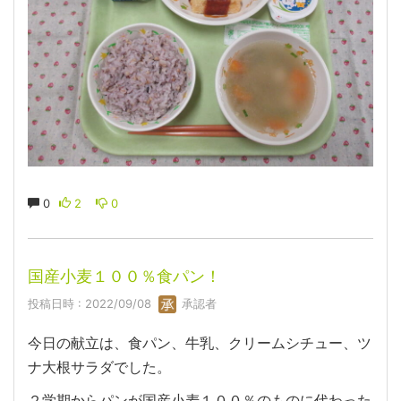
0
2
0
国産小麦１００％食パン！
投稿日時 : 2022/09/08
承認者
今日の献立は、食パン、牛乳、クリームシチュー、ツ
ナ大根サラダでした。
２学期からパンが国産小麦１００％のものに代わった