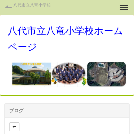
八代市立八竜小学校
Togg
八代市立八竜小学校ホーム
ページ
ブログ