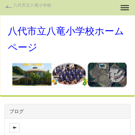
八代市立八竜小学校
Togg
八代市立八竜小学校ホーム
ページ
ブログ