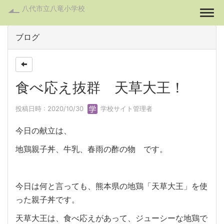
八代市立八竜小学校
Togg
ブログ
食べ応え抜群 天草大王！
投稿日時 : 2020/10/30
学校サイト管理者
今日の献立は、
地鶏親子丼、牛乳、春雨の酢の物 です。
今日は何と言っても、熊本県の地鶏「天草大王」を使
った親子丼です。
天草大王は、食べ応えがあって、ジューシーな地鶏で