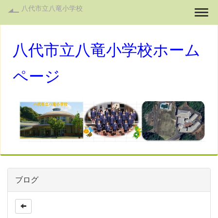
八代市立八竜小学校
Togg
八代市立八竜小学校ホーム
ページ
ブログ