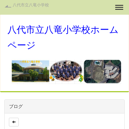
八代市立八竜小学校
Togg
八代市立八竜小学校ホーム
ページ
ブログ