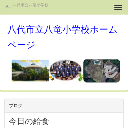
八代市立八竜小学校
Togg
八代市立八竜小学校ホーム
ページ
ブログ
今日の給食