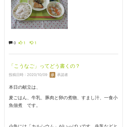
0
1
1
「こうなご」ってどう書くの？
投稿日時 : 2020/10/09
承認者
本日の献立は、
麦ごはん、牛乳、豚肉と卵の煮物、すまし汁、一食小
魚佃煮 です。
小魚には「カルシウム」がいっぱいです。牛乳などと