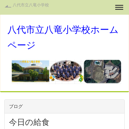
八代市立八竜小学校
Togg
八代市立八竜小学校ホーム
ページ
ブログ
今日の給食