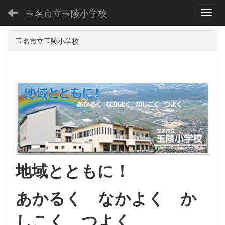
玉名市立玉陵小学校
Toggl
玉名市立玉陵小学校
地域とともに！
あかるく なかよく か
しこく つよく