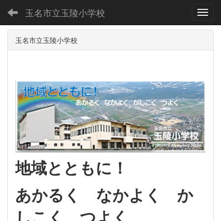
玉名市立玉陵小学校
Toggl
玉名市立玉陵小学校
地域とともに！
あかるく なかよく か
しこく つよく