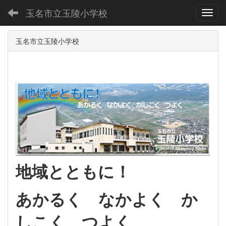
玉名市立玉陵小学校
Toggl
玉名市立玉陵小学校
地域とともに！
あかるく なかよく か
しこく つよく