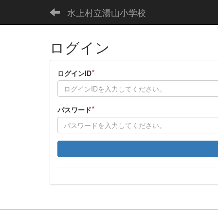
水上村立湯山小学校
ログイン
*
ログインID
*
パスワード