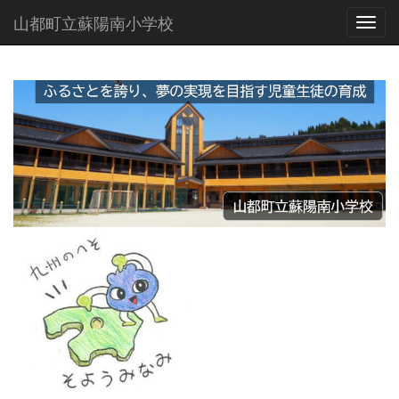
山都町立蘇陽南小学校
Toggl