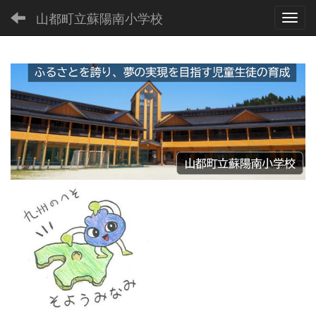
山都町立蘇陽南小学校
Toggl