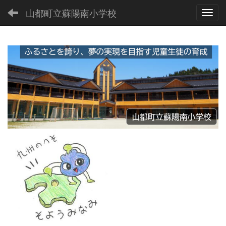
山都町立蘇陽南小学校
Toggl