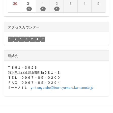
30
31
1
2
3
4
5
1
1
1
アクセスカウンター
1
2
1
3
2
4
7
連絡先
〒８６１－３９２３
熊本県上益城郡山都町柏９８１－３
ＴＥＬ ０９６７－８５－０２００
ＦＡＸ ０９６７－８５－０２９４
ＥーＭＡＩＬ
ymt-soyo-sho@town.yamato.kumamoto.jp