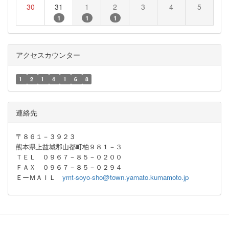
30
31
1
2
3
4
5
1
1
1
アクセスカウンター
1
2
1
4
1
6
8
連絡先
〒８６１－３９２３
熊本県上益城郡山都町柏９８１－３
ＴＥＬ ０９６７－８５－０２００
ＦＡＸ ０９６７－８５－０２９４
ＥーＭＡＩＬ
ymt-soyo-sho@town.yamato.kumamoto.jp