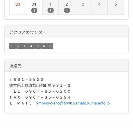
30
31
1
2
3
4
5
1
1
1
アクセスカウンター
1
2
1
4
0
4
8
連絡先
〒８６１－３９２３
熊本県上益城郡山都町柏９８１－３
ＴＥＬ ０９６７－８５－０２００
ＦＡＸ ０９６７－８５－０２９４
ＥーＭＡＩＬ
ymt-soyo-sho@town.yamato.kumamoto.jp