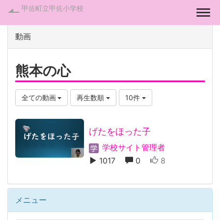
甲佐町立甲佐小学校
Togg
動画
熊本の心
全ての動画
再生数順
10件
げたをほった子
学校サイト管理者
1017
0
8
メニュー