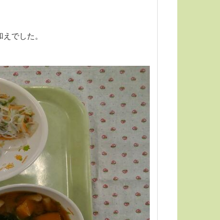
和えでした。
。