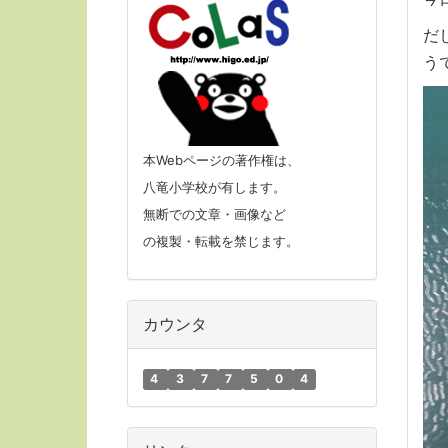
だ
う
本Webページの著作権は、
八竜小学校が有します。
無断での文章・画像など
の複製・転載を禁じます。
カウンタ
4
3
7
7
5
0
4