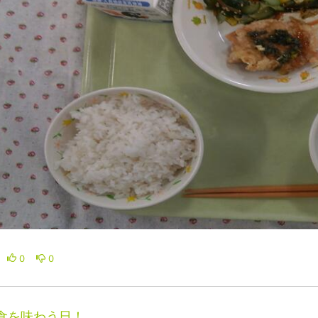
0
0
食を味わう日！