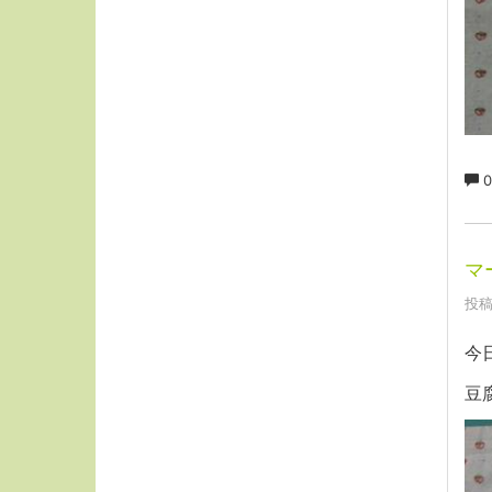
0
マ
投稿
今
豆