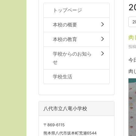
2
トップページ
2
本校の概要
肉
本校の教育
投稿
学校からのお知ら
今
せ
肉
学校生活
八代市立八竜小学校
〒869‐6115
熊本県八代市坂本町荒瀬6544