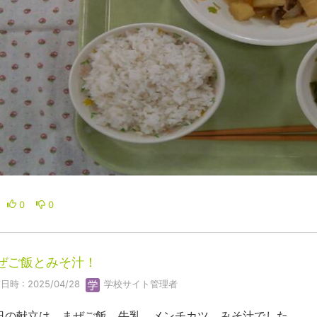
0
0
ぜご飯とみそ汁！
日時 : 2025/04/28
学校サイト管理者
日の献立は、まぜご飯、牛乳、メンチカツ、みそ汁でした。