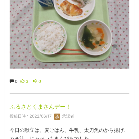
0
3
0
ふるさとくまさんデー！
投稿日時 : 2022/06/17
承認者
今日の献立は、麦ごはん、牛乳、太刀魚のから揚げ、
みそ汁、じゃがいもきんぴらでした。