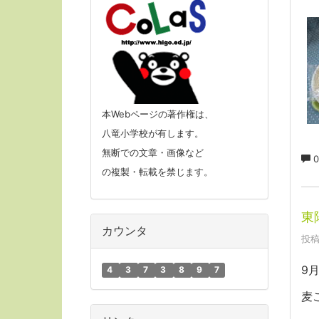
本Webページの著作権は、
八竜小学校が有します。
無断での文章・画像など
0
の複製・転載を禁じます。
東
カウンタ
投稿
9
4
3
7
3
8
9
7
麦