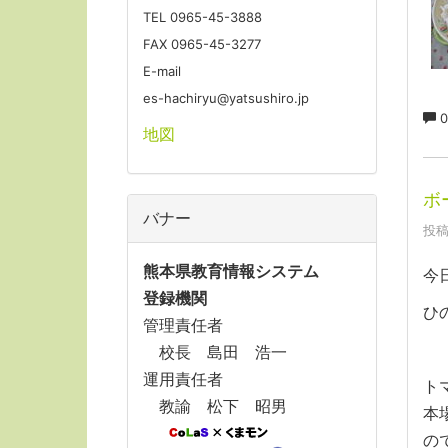
TEL 0965-45-3888
FAX 0965-45-3277
E-mail
es-hachiryu@yatsushiro.jp
0
地図
ボ
バナー
投稿
熊本県教育情報システム
今
登録機関
ひ
管理責任者
校長 島田 浩一
運用責任者
ト
教諭 松下 昭男
本
の