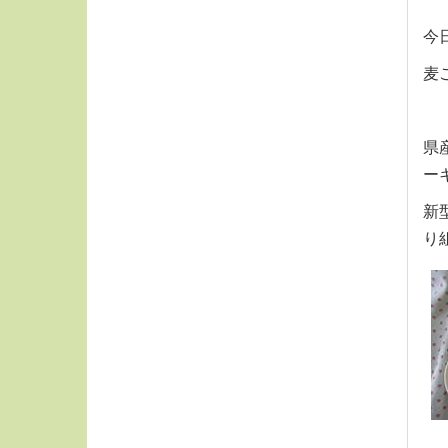
今
麦
県
ー
新
り