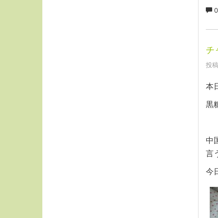
0
チ
投稿
本
黒
中
言
今