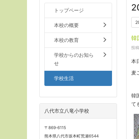
2
トップページ
2
本校の概要
韓
本校の教育
投稿
学校からのお知ら
本
せ
麦
学校生活
韓
て
八代市立八竜小学校
〒869‐6115
熊本県八代市坂本町荒瀬6544