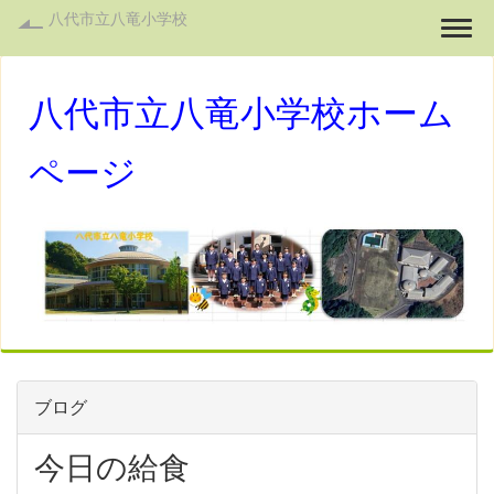
八代市立八竜小学校
Togg
八代市立八竜小学校ホーム
ページ
ブログ
今日の給食