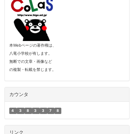
本Webページの著作権は、
八竜小学校が有します。
無断での文章・画像など
の複製・転載を禁じます。
カウンタ
4
3
8
3
3
7
8
リンク