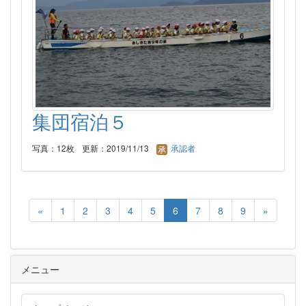
集団宿泊５
写真：12枚
更新：2019/11/13
承認者
«
1
2
3
4
5
6
7
8
9
»
メニュー