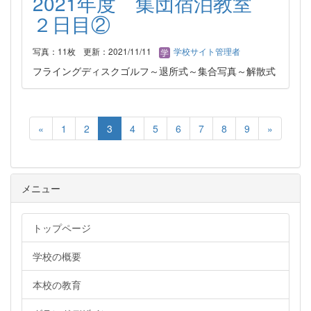
2021年度 集団宿泊教室
２日目②
写真：11枚
更新：2021/11/11
学校サイト管理者
フライングディスクゴルフ～退所式～集合写真～解散式
«
1
2
3
4
5
6
7
8
9
»
メニュー
トップページ
学校の概要
本校の教育