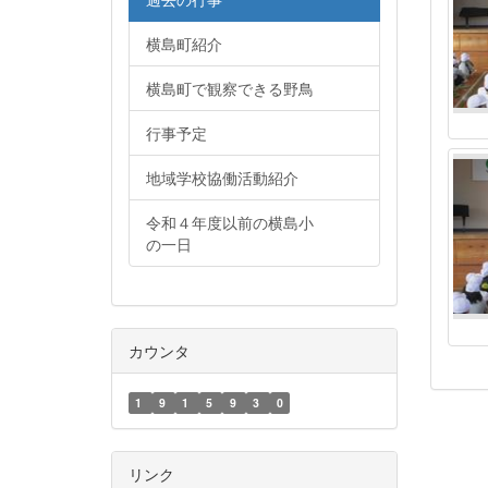
横島町紹介
横島町で観察できる野鳥
行事予定
地域学校協働活動紹介
令和４年度以前の横島小
の一日
カウンタ
1
9
1
5
9
3
0
リンク