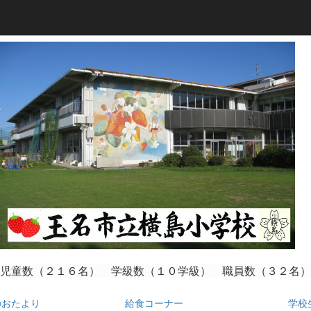
児童数（２１６
名） 学級数（１０学級） 職員数（３２名）
のおたより
給食コーナー
学校