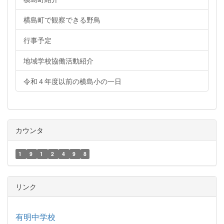
横島町で観察できる野鳥
行事予定
地域学校協働活動紹介
令和４年度以前の横島小の一日
カウンタ
1
9
1
2
4
9
8
リンク
有明中学校