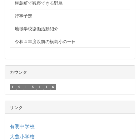
横島町で観察できる野鳥
行事予定
地域学校協働活動紹介
令和４年度以前の横島小の一日
カウンタ
1
9
1
5
1
1
6
リンク
有明中学校
大豊小学校